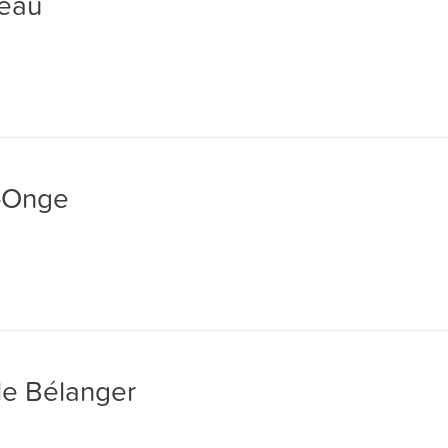
reau
t-Onge
le Bélanger