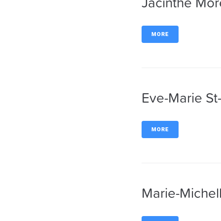
Jacinthe Mo
MORE
Eve-Marie S
MORE
Marie-Michel