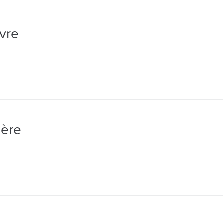
vre
ière