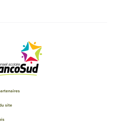
artenaires
du site
ois